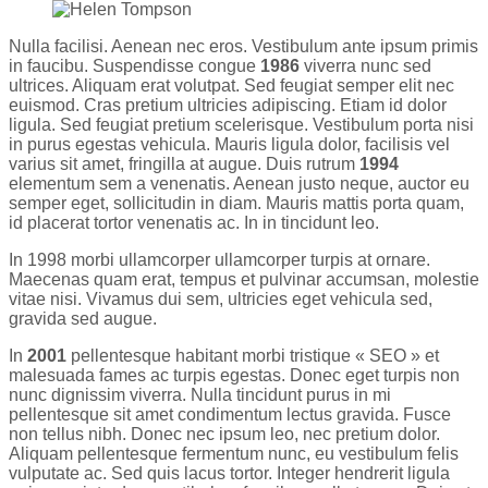
Nulla facilisi. Aenean nec eros. Vestibulum ante ipsum primis
in faucibu. Suspendisse congue
1986
viverra nunc sed
ultrices. Aliquam erat volutpat. Sed feugiat semper elit nec
euismod. Cras pretium ultricies adipiscing. Etiam id dolor
ligula. Sed feugiat pretium scelerisque. Vestibulum porta nisi
in purus egestas vehicula. Mauris ligula dolor, facilisis vel
varius sit amet, fringilla at augue. Duis rutrum
1994
elementum sem a venenatis. Aenean justo neque, auctor eu
semper eget, sollicitudin in diam. Mauris mattis porta quam,
id placerat tortor venenatis ac. In in tincidunt leo.
In 1998 morbi ullamcorper ullamcorper turpis at ornare.
Maecenas quam erat, tempus et pulvinar accumsan, molestie
vitae nisi. Vivamus dui sem, ultricies eget vehicula sed,
gravida sed augue.
In
2001
pellentesque habitant morbi tristique « SEO » et
malesuada fames ac turpis egestas. Donec eget turpis non
nunc dignissim viverra. Nulla tincidunt purus in mi
pellentesque sit amet condimentum lectus gravida. Fusce
non tellus nibh. Donec nec ipsum leo, nec pretium dolor.
Aliquam pellentesque fermentum nunc, eu vestibulum felis
vulputate ac. Sed quis lacus tortor. Integer hendrerit ligula