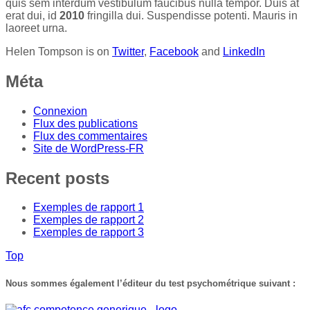
quis sem interdum vestibulum faucibus nulla tempor. Duis at
erat dui, id
2010
fringilla dui. Suspendisse potenti. Mauris in
laoreet urna.
Helen Tompson is on
Twitter
,
Facebook
and
LinkedIn
Méta
Connexion
Flux des publications
Flux des commentaires
Site de WordPress-FR
Recent posts
Exemples de rapport 1
Exemples de rapport 2
Exemples de rapport 3
Top
Nous sommes également l’éditeur du test psychométrique suivant :